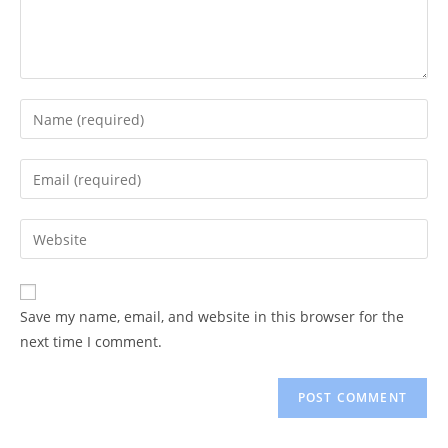
Enter
your
name
Enter
or
your
username
email
Enter
to
address
your
comment
to
website
comment
URL
Save my name, email, and website in this browser for the
(optional)
next time I comment.