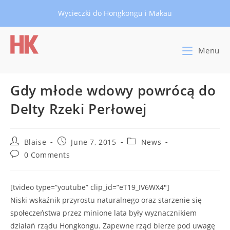
Skip
Wycieczki do Hongkongu i Makau
to
content
Menu
Gdy młode wdowy powrócą do
Delty Rzeki Perłowej
Post
Post
Post
Blaise
June 7, 2015
News
author:
published:
category:
Post
0 Comments
comments:
[tvideo type=”youtube” clip_id=”eT19_IV6WX4″]
Niski wskaźnik przyrostu naturalnego oraz starzenie się
społeczeństwa przez minione lata były wyznacznikiem
działań rządu Hongkongu. Zapewne rząd bierze pod uwagę