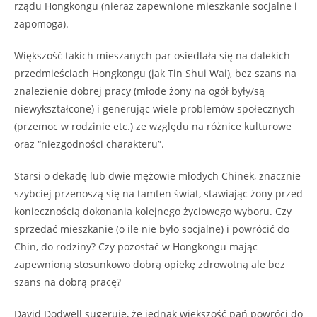
rządu Hongkongu (nieraz zapewnione mieszkanie socjalne i
zapomoga).
Większość takich mieszanych par osiedlała się na dalekich
przedmieściach Hongkongu (jak Tin Shui Wai), bez szans na
znalezienie dobrej pracy (młode żony na ogół były/są
niewykształcone) i generując wiele problemów społecznych
(przemoc w rodzinie etc.) ze względu na różnice kulturowe
oraz “niezgodności charakteru”.
Starsi o dekadę lub dwie mężowie młodych Chinek, znacznie
szybciej przenoszą się na tamten świat, stawiając żony przed
koniecznością dokonania kolejnego życiowego wyboru. Czy
sprzedać mieszkanie (o ile nie było socjalne) i powrócić do
Chin, do rodziny? Czy pozostać w Hongkongu mając
zapewnioną stosunkowo dobrą opiekę zdrowotną ale bez
szans na dobrą pracę?
David Dodwell sugeruję, że jednak większość pań powróci do