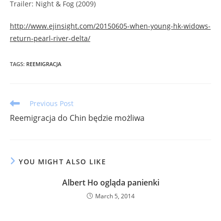
Trailer: Night & Fog (2009)
http://www.ejinsight.com/20150605-when-young-hk-widows-
return-pearl-river-delta/
TAGS
:
REEMIGRACJA
Read
Previous Post
more
Reemigracja do Chin będzie możliwa
articles
YOU MIGHT ALSO LIKE
Albert Ho ogląda panienki
March 5, 2014