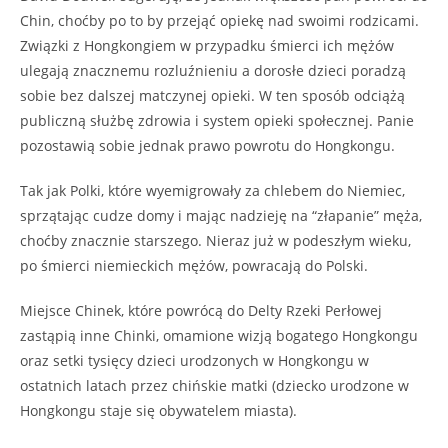
Chin, choćby po to by przejąć opiekę nad swoimi rodzicami.
Związki z Hongkongiem w przypadku śmierci ich mężów
ulegają znacznemu rozluźnieniu a dorosłe dzieci poradzą
sobie bez dalszej matczynej opieki. W ten sposób odciążą
publiczną służbę zdrowia i system opieki społecznej. Panie
pozostawią sobie jednak prawo powrotu do Hongkongu.
Tak jak Polki, które wyemigrowały za chlebem do Niemiec,
sprzątając cudze domy i mając nadzieję na “złapanie” męża,
choćby znacznie starszego. Nieraz już w podeszłym wieku,
po śmierci niemieckich mężów, powracają do Polski.
Miejsce Chinek, które powrócą do Delty Rzeki Perłowej
zastąpią inne Chinki, omamione wizją bogatego Hongkongu
oraz setki tysięcy dzieci urodzonych w Hongkongu w
ostatnich latach przez chińskie matki (dziecko urodzone w
Hongkongu staje się obywatelem miasta).